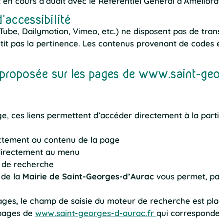
 en cours d’audit avec le Référentiel Général d’Améliorati
’accessibilité
be, Dailymotion, Vimeo, etc.) ne disposent pas de transc
tit pas la pertinence. Les contenus provenant de codes
n proposée sur les pages de www.saint-geor
e, ces liens permettent d’accéder directement à la part
rectement au contenu de la page
r directement au menu
p de recherche
 de la
Mairie de Saint-Georges-d’Aurac
vous permet, par
ages, le champ de saisie du moteur de recherche est pl
 pages de
www.saint-georges-d-aurac.fr
qui corresponde