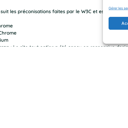
Gérer les se
 suit les préconisations faites par le W3C et est compati
Ac
Chrome
, Chrome
mium
cran
: Le site tout entier a été conçu en responsive desi
ntrastes de couleurs suffisamment importants pour une le
que ?
a été pensée afin d’être accessible au plus grand nombre.
ntuel handicap physique, cognitif, son matériel ou la p
ble avec les différents moyens de navigation (navigation
 matériels spécialisés (lecteur vocal, plage Braille) ou né
contrastes),
www.saint-georges-d-aurac.fr
a entamé sa 