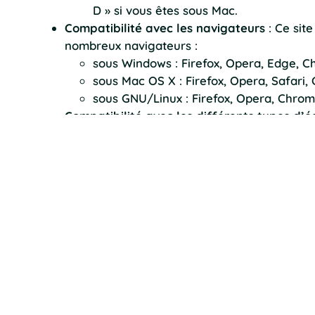
D » si vous êtes sous Mac.
Compatibilité avec les navigateurs
: Ce site
nombreux navigateurs :
sous Windows : Firefox, Opera, Edge, 
sous Mac OS X : Firefox, Opera, Safari
sous GNU/Linux : Firefox, Opera, Chro
Compatibilité avec les différents types d’é
smartphone et tablette.
Couleurs et images
: Le site propose des co
images et aux animations présentes.
Qu’est-ce que l’accessibilité numéri
La conception
www.saint-georges-d-aurac.fr
de 
l’ensemble des contenus du site sans que son éve
obstacle. Afin d’être accessible et d’être compati
en situation de handicap utilisant des logiciels ou
(grossissement des caractères, modification des 
d’Accessibilité pour les Administrations (RGAA).