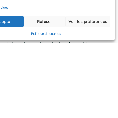
rvices
ble HTML 5 et CSS3. Il est donc accessible via de
cepter
Refuser
Voir les préférences
Politique de cookies
gn et s’adapte maintenant à tous types d’écrans :
cture aisée ainsi que des textes alternatifs aux
 Ainsi, tout internaute doit pouvoir accéder à
erformance de sa connexion ne constitue un
 sans souris, sans clavier) ainsi qu’aux personnes
cessitant la personnalisation de l’affichage du site
démarche de conformité au Référentiel Général