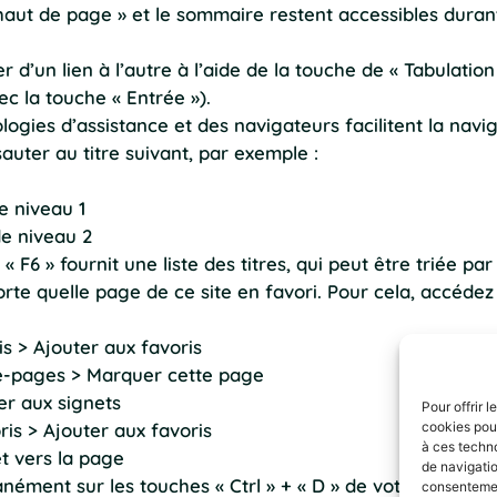
haut de page » et le sommaire restent accessibles durant 
 d’un lien à l’autre à l’aide de la touche de « Tabulatio
vec la touche « Entrée »).
ogies d’assistance et des navigateurs facilitent la naviga
auter au titre suivant, par exemple :
e niveau 1
de niveau 2
« F6 » fournit une liste des titres, qui peut être triée p
te quelle page de ce site en favori. Pour cela, accédez
s > Ajouter aux favoris
que-pages > Marquer cette page
ter aux signets
Pour offrir 
cookies pour
ris > Ajouter aux favoris
à ces techn
et vers la page
de navigatio
anément sur les touches « Ctrl » + « D » de votre clavier 
consentement