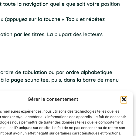
toute la navigation quelle que soit votre position
n » (appuyez sur la touche « Tab » et répétez
tion par les titres. La plupart des lecteurs
ar ordre de tabulation ou par ordre alphabétique
 à la page souhaitée, puis, dans la barre de menu
Gérer le consentement
les meilleures expériences, nous utilisons des technologies telles que les
 stocker et/ou accéder aux informations des appareils. Le fait de consentir
ologies nous permettra de traiter des données telles que le comportement
n ou les ID uniques sur ce site. Le fait de ne pas consentir ou de retirer son
si vous êtes sur PC, ou sur les touches « Cmd » + «
 peut avoir un effet négatif sur certaines caractéristiques et fonctions.