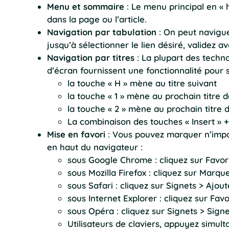
Menu et sommaire
: Le menu principal en « 
dans la page ou l’article.
Navigation par tabulation
: On peut naviguer
jusqu’à sélectionner le lien désiré, validez a
Navigation par titres
: La plupart des technol
d’écran fournissent une fonctionnalité pour s
la touche « H » mène au titre suivant
la touche « 1 » mène au prochain titre d
la touche « 2 » mène au prochain titre 
La combinaison des touches « Insert » + 
Mise en favori
: Vous pouvez marquer n’impor
en haut du navigateur :
sous Google Chrome : cliquez sur Favori
sous Mozilla Firefox : cliquez sur Mar
sous Safari : cliquez sur Signets > Ajou
sous Internet Explorer : cliquez sur Favo
sous Opéra : cliquez sur Signets > Sign
Utilisateurs de claviers, appuyez simult